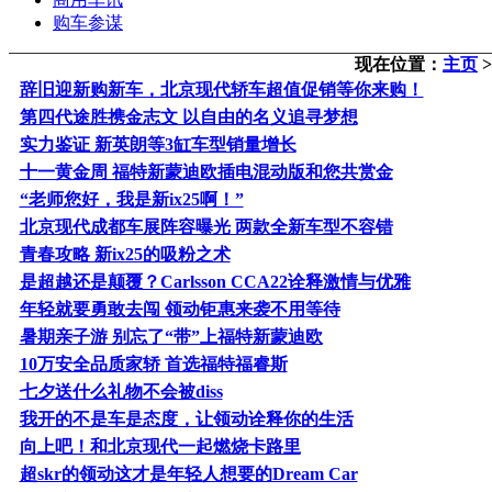
购车参谋
现在位置：
主页
辞旧迎新购新车，北京现代轿车超值促销等你来购！
第四代途胜携金志文 以自由的名义追寻梦想
实力鉴证 新英朗等3缸车型销量增长
十一黄金周 福特新蒙迪欧插电混动版和您共赏金
“老师您好，我是新ix25啊！”
北京现代成都车展阵容曝光 两款全新车型不容错
青春攻略 新ix25的吸粉之术
是超越还是颠覆？Carlsson CCA22诠释激情与优雅
年轻就要勇敢去闯 领动钜惠来袭不用等待
暑期亲子游 别忘了“带”上福特新蒙迪欧
10万安全品质家轿 首选福特福睿斯
七夕送什么礼物不会被diss
我开的不是车是态度，让领动诠释你的生活
向上吧！和北京现代一起燃烧卡路里
超skr的领动这才是年轻人想要的Dream Car