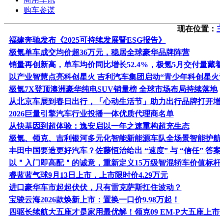
购车参谋
现在位置：
福建奔驰发布《2025可持续发展暨ESG报告》
极氪单车成交均价超36万元，稳居全球豪华品牌阵营
销量再创新高，单车均价同比增长52.4%，极氪5月交付量藏
以产业智慧点亮科创星火 吉利汽车集团启动“青少年科创星火
极氪7X登顶澳洲豪华纯电SUV销量榜 全球市场布局持续落地
从北京车展到春日出行，「心动生活节」助力出行品牌打开
2026巨量引擎汽车行业投播一体优质代理商名单
从快基因到超体验：逸安启以一年之速重构超充生态
极氪、领克、吉利银河多元化智能新能源车队全场景智能护
丰田中国要造更好汽车？佐藤恒治给出 “速度” 与 “信任” 答
以＂入门即高配＂的诚意，重新定义15万级智混轿车价值标
睿蓝蓝气球9月13日上市，上市限时价4.29万元
进口豪华车市起起伏伏，只有雷克萨斯扛住波动？
宝骏云海2026款焕新上市：置换一口价9.98万起！
四驱长续航大五座才是家用最优解！领克09 EM-P大五座上市仅