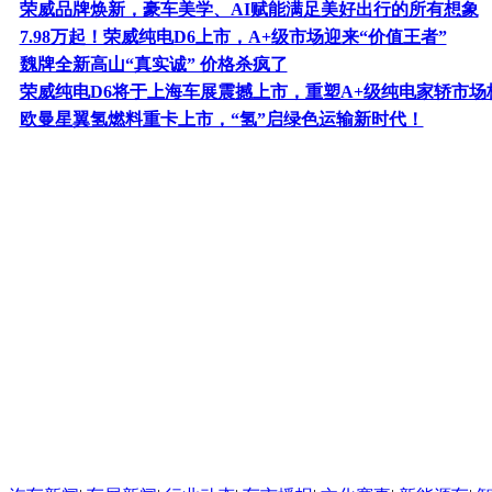
荣威品牌焕新，豪车美学、AI赋能满足美好出行的所有想象
7.98万起！荣威纯电D6上市，A+级市场迎来“价值王者”
魏牌全新高山“真实诚” 价格杀疯了
荣威纯电D6将于上海车展震撼上市，重塑A+级纯电家轿市场
欧曼星翼氢燃料重卡上市，“氢”启绿色运输新时代！