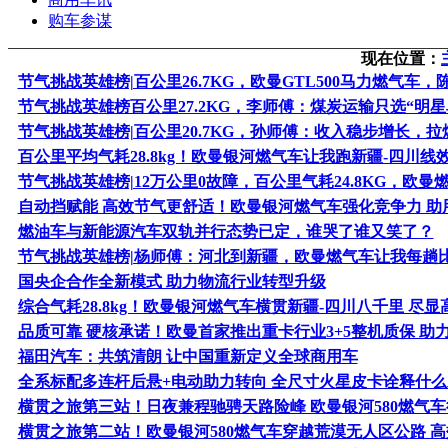
购车参谋
现在位置：
节气挑战英雄榜|百公里26.7KG，欧曼GTL500马力燃气车
节气挑战英雄榜百公里27.2KG，李师傅：煤炭运输只选“明星
节气挑战英雄榜|百公里20.7KG，孙师傅：收入稳步增长，
百公里平均气耗28.8kg！欧曼银河燃气车让我跑新疆-四川
节气挑战英雄榜|12万公里0故障，百公里气耗24.8KG，欧曼
自动挡赋能 高效节气更舒适！欧曼银河燃气车强化竞争力 助
燃油车与新能源汽车双轨并行态势已定，谁哭了谁又笑了？
节气挑战英雄榜|杨师傅：河北到新疆，欧曼燃气车让我每趟比
国央企合作全新模式 助力物流行业转型升级
综合气耗28.8kg！欧曼银河燃气车横贯新疆-四川八千里 尽显
品质可靠 硬核承诺！欧曼首家推出重卡行业3+5整机质保 助
福田汽车：共筑清朗 让中国重新定义全球商用车
全系标配多连杆后悬+电动助力转向 全尺寸火星皮卡诠释什么
横贯之旅第三站！日夜兼程驰骋天路险峰 欧曼银河580燃气
横贯之旅第二站！欧曼银河580燃气车穿越荒漠无人区公路 