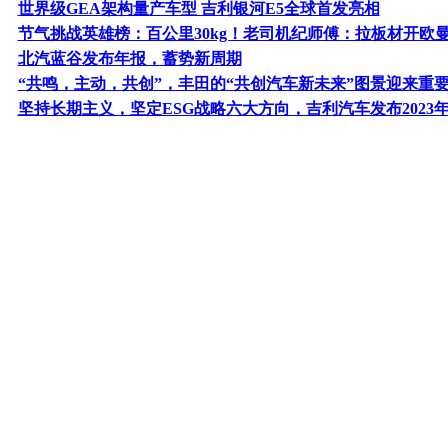
世界级GEA架构量产车型 吉利银河E5全球首发亮相
节气挑战英雄榜：百公里30kg！老司机纪师傅：拉板材开欧
北汽蓝谷发布年报，蓄势新周期
“共鸣，主动，共创”，丰田的“共创汽车新未来”图景迎来重
坚持长期主义，坚定ESG战略六大方向，吉利汽车发布2023年